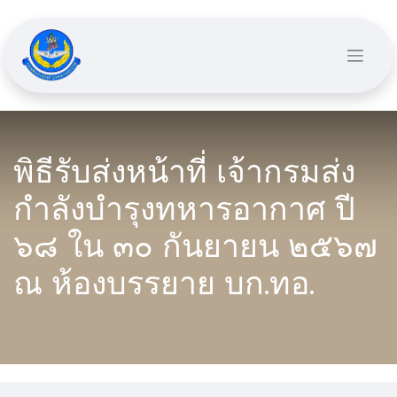
พิธีรับส่งหน้าที่ เจ้ากรมส่ง
กำลังบำรุงทหารอากาศ ปี
๖๘ ใน ๓๐ กันยายน ๒๕๖๗
ณ ห้องบรรยาย บก.ทอ.